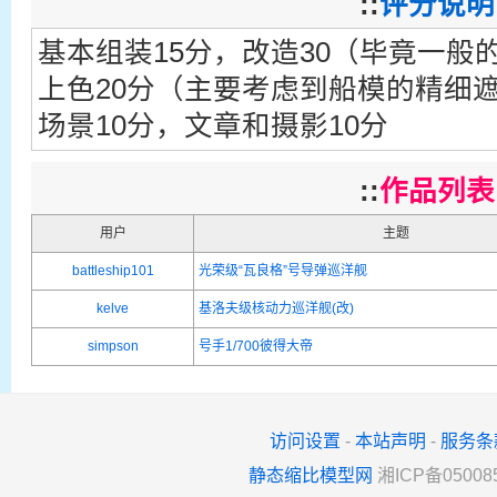
::
评分说明
基本组装15分，改造30（毕竟一般
上色20分（主要考虑到船模的精细遮
场景10分，文章和摄影10分
::
作品列表
用户
主题
battleship101
光荣级“瓦良格”号导弹巡洋舰
kelve
基洛夫级核动力巡洋舰(改)
simpson
号手1/700彼得大帝
访问设置
-
本站声明
-
服务条
静态缩比模型网
湘ICP备05008