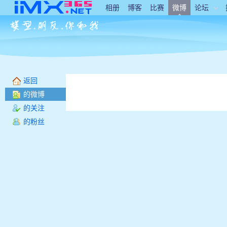
相册
博客
比赛
微博
论坛
返回
的微博
的关注
的粉丝