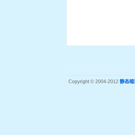
用
用
Copyright © 2004-2012
静态缩比