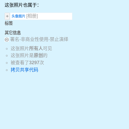
这张照片也属于：
[相册]
头像图片
标签
其它信息
署名-非商业性使用-禁止演绎
这张照片
所有人
可见
这张照片是
原创
的
被查看了
3297
次
拷贝共享代码